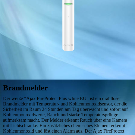
Brandmelder
Der weiße "Ajax FireProtect Plus white EU" ist ein drahtloser
Brandmelder mit Temperatur- und Kohlenmonoxidsensor, der die
Sicherheit im Raum 24 Stunden am Tag überwacht und sofort auf
Kohlenmonoxidwerte, Rauch und starke Temperatursprünge
aufmerksam macht. Der Melder erkennt Rauch über eine Kamera
mit Lichtschranke. Ein zusätzliches chemisches Element erkennt
Kohlenmonoxid und löst einen Alarm aus. Der Ajax FireProtect